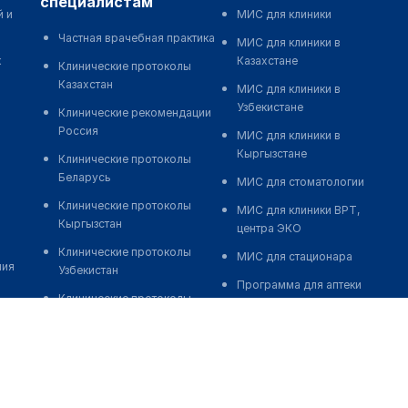
специалистам
й и
МИС для клиники
Частная врачебная практика
МИС для клиники в
к
Казахстане
Клинические протоколы
Казахстан
МИС для клиники в
Узбекистане
Клинические рекомендации
Россия
МИС для клиники в
Кыргызстане
Клинические протоколы
Беларусь
МИС для стоматологии
Клинические протоколы
МИС для клиники ВРТ,
Кыргызстан
центра ЭКО
Клинические протоколы
МИС для стационара
ния
Узбекистан
Программа для аптеки
Клинические протоколы
Автоматизация блока
диагностики и лечения
питания
Обзоры мировой
Реклама и продвижение
медицинской периодики
клиник
Заболевания: обзорные
Разработка сайта клиники