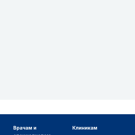
врачам и
клиникам