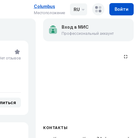
Columbus
Войти
RU
Местоположение
Вход в МИС
Профессиональный аккаунт
Нет отзывов
литься
КОНТАКТЫ