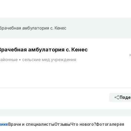
Врачебная амбулатория с. Кенес
Врачебная амбулатория с. Кенес
Районные
сельские мед.учреждения
Поде
нике
Врачи и специалисты
Отзывы
Что нового?
Фотогалерея