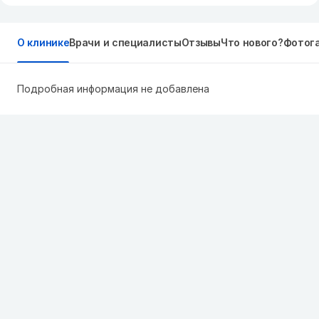
О клинике
Врачи и специалисты
Отзывы
Что нового?
Фотог
Подробная информация не добавлена