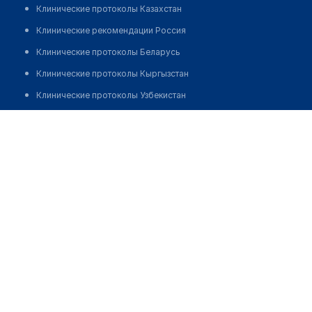
Клинические протоколы Казахстан
Клинические рекомендации Россия
Клинические протоколы Беларусь
Клинические протоколы Кыргызстан
Клинические протоколы Узбекистан
Клинические протоколы диагностики и лечения
Клиника женского здоровья "EVACLINIC"
Обзоры мировой медицинской периодики
Позвонить
Заболевания: обзорные статьи
Новости здравоохранения
Медикаменты
Лабораторные показатели
Медицинские термины
Мобильные приложения
клиникам
МИС для клиники