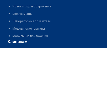
Новости здравоохранения
Медикаменты
Лабораторные показатели
Медицинские термины
Мобильные приложения
клиникам
МИС для клиники
Клиника профилактических осмотров "INTERTEACH"
МИС для клиники в Казахстане
Позвонить
МИС для клиники в Узбекистане
МИС для клиники в Кыргызстане
МИС для стоматологии
МИС для клиники ВРТ, центра ЭКО
МИС для стационара
Программа для аптеки