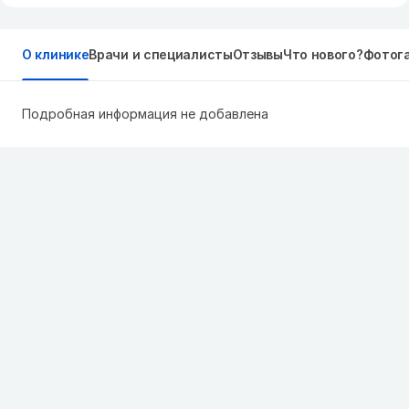
О клинике
Врачи и специалисты
Отзывы
Что нового?
Фотог
Подробная информация не добавлена