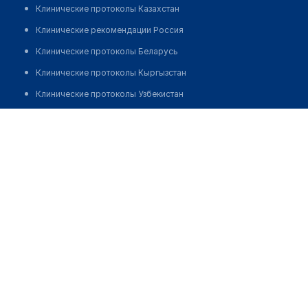
Клинические протоколы Казахстан
Клинические рекомендации Россия
Клинические протоколы Беларусь
Клинические протоколы Кыргызстан
Клинические протоколы Узбекистан
Клинические протоколы диагностики и лечения
Стоматологическая клиника "ЮАДЕНТ"
Обзоры мировой медицинской периодики
Позвонить
Заболевания: обзорные статьи
Новости здравоохранения
Медикаменты
Лабораторные показатели
Медицинские термины
Мобильные приложения
клиникам
МИС для клиники