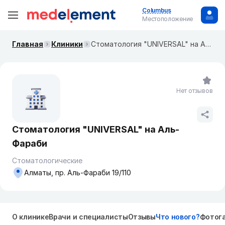
Columbus
Местоположение
Главная
Клиники
Стоматология "UNIVERSAL" на Аль-Фараби
Нет отзывов
Стоматология "UNIVERSAL" на Аль-
Фараби
Стоматологические
Алматы, пр. Аль-Фараби 19/110
О клинике
Врачи и специалисты
Отзывы
Что нового?
Фотог