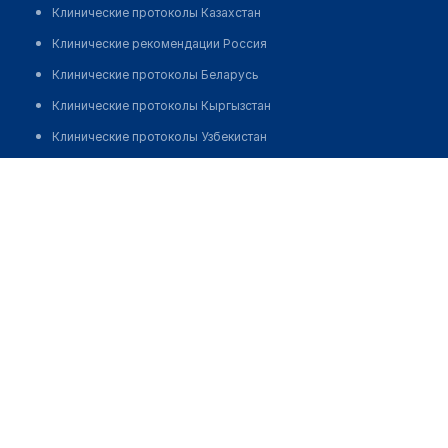
Клинические протоколы Казахстан
Клинические рекомендации Россия
Клинические протоколы Беларусь
Клинические протоколы Кыргызстан
Клинические протоколы Узбекистан
Клинические протоколы диагностики и лечения
Стоматология "UNIVERSAL" на Аль-Фараби
Обзоры мировой медицинской периодики
Заболевания: обзорные статьи
Новости здравоохранения
Медикаменты
Лабораторные показатели
Медицинские термины
Мобильные приложения
клиникам
МИС для клиники