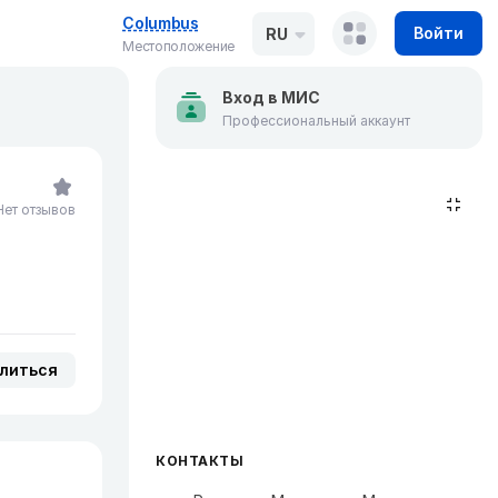
Columbus
Войти
RU
Местоположение
Вход в МИС
Профессиональный аккаунт
Нет отзывов
литься
КОНТАКТЫ