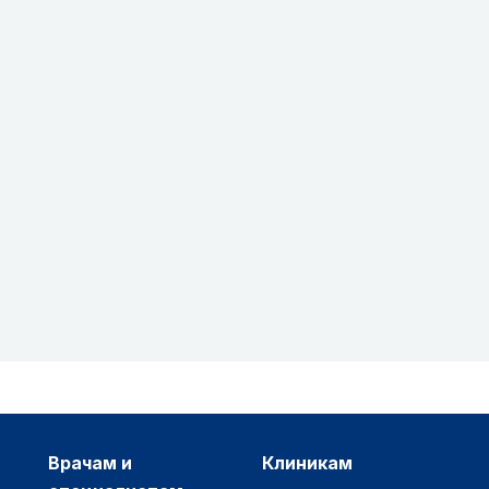
врачам и
клиникам