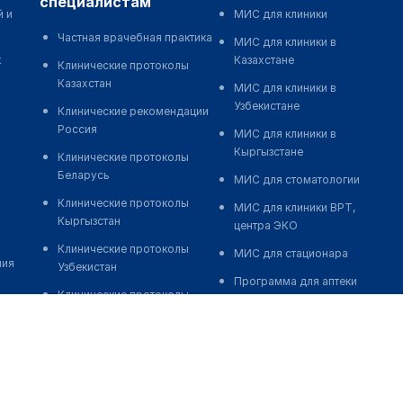
специалистам
й и
МИС для клиники
Частная врачебная практика
МИС для клиники в
к
Казахстане
Клинические протоколы
Казахстан
МИС для клиники в
Узбекистане
Клинические рекомендации
Россия
МИС для клиники в
Кыргызстане
Клинические протоколы
Беларусь
МИС для стоматологии
Клинические протоколы
МИС для клиники ВРТ,
Кыргызстан
центра ЭКО
Клинические протоколы
МИС для стационара
ния
Узбекистан
Программа для аптеки
Клинические протоколы
Автоматизация блока
диагностики и лечения
питания
Обзоры мировой
Реклама и продвижение
медицинской периодики
клиник
Заболевания: обзорные
Разработка сайта клиники