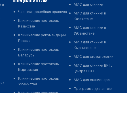
специалистам
й и
МИС для клиники
Частная врачебная практика
МИС для клиники в
к
Казахстане
Клинические протоколы
Казахстан
МИС для клиники в
Узбекистане
Клинические рекомендации
Россия
МИС для клиники в
Кыргызстане
Клинические протоколы
Беларусь
МИС для стоматологии
Клинические протоколы
МИС для клиники ВРТ,
Кыргызстан
центра ЭКО
Клинические протоколы
МИС для стационара
ния
Узбекистан
Программа для аптеки
Клинические протоколы
Автоматизация блока
диагностики и лечения
питания
Обзоры мировой
Реклама и продвижение
медицинской периодики
клиник
Заболевания: обзорные
Разработка сайта клиники