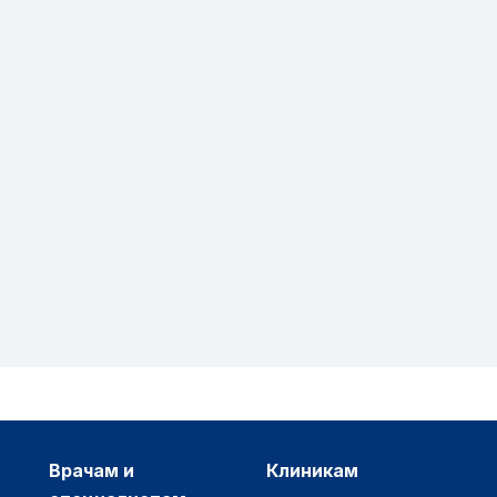
врачам и
клиникам