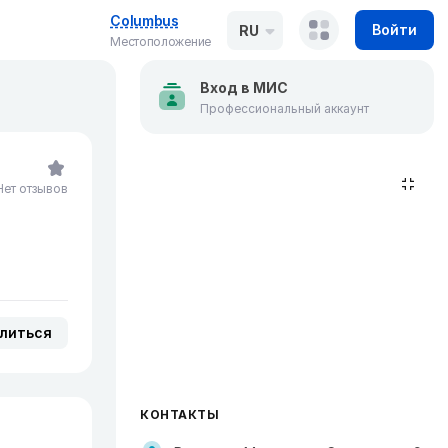
Columbus
Войти
RU
Местоположение
Вход в МИС
Профессиональный аккаунт
Нет отзывов
литься
КОНТАКТЫ