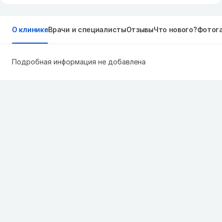
О клинике
Врачи и специалисты
Отзывы
Что нового?
Фотог
Подробная информация не добавлена