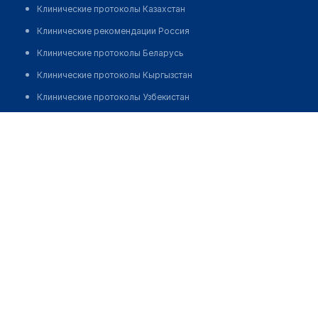
Клинические протоколы Казахстан
Клинические рекомендации Россия
Клинические протоколы Беларусь
Клинические протоколы Кыргызстан
Клинические протоколы Узбекистан
Клинические протоколы диагностики и лечения
Клиника "KAMEYA CLINIC"
Обзоры мировой медицинской периодики
Позвонить
Заболевания: обзорные статьи
Новости здравоохранения
Медикаменты
Лабораторные показатели
Медицинские термины
Мобильные приложения
клиникам
МИС для клиники