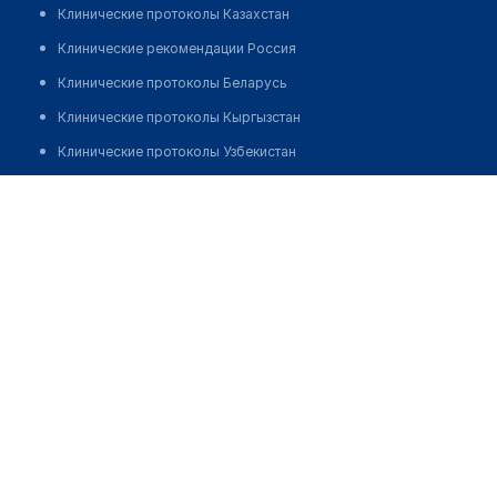
Клинические протоколы Казахстан
Клинические рекомендации Россия
Клинические протоколы Беларусь
Клинические протоколы Кыргызстан
Клинические протоколы Узбекистан
Клинические протоколы диагностики и лечения
Медицинский пункт с. Кошек
Обзоры мировой медицинской периодики
Позвонить
Заболевания: обзорные статьи
Новости здравоохранения
Медикаменты
Лабораторные показатели
Медицинские термины
Мобильные приложения
клиникам
МИС для клиники