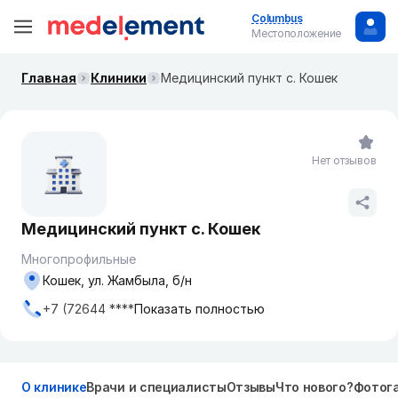
Columbus
Местоположение
Главная
Клиники
Медицинский пункт с. Кошек
Нет отзывов
Медицинский пункт с. Кошек
Многопрофильные
Кошек, ул. Жамбыла, б/н
+7 (72644 ****
Показать полностью
О клинике
Врачи и специалисты
Отзывы
Что нового?
Фотог