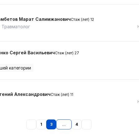
мбетов Марат Салимжанович
Стаж (лет) 12
 Травматолог
нко Сергей Васильевич
Стаж (лет) 27
шей категории
вгений Александрович
Стаж (лет) 11
1
3
4