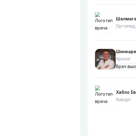
Шалмага
Ортопед,
Шинкаре
Уролог
Врач выс
Хабло Е
Хирург