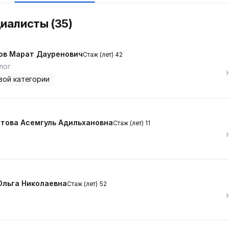
циалисты (35)
ов Марат Дауренович
Стаж (лет) 42
лог
вой категории
това Асемгуль Адильхановна
Стаж (лет) 11
Ольга Николаевна
Стаж (лет) 52