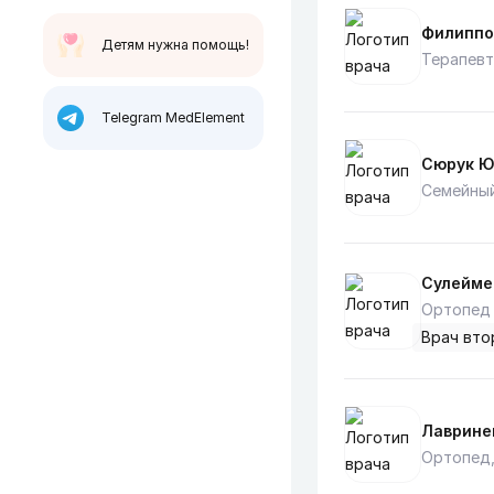
Филиппо
Детям нужна помощь!
Терапевт
Telegram MedElement
Сюрук Ю
Семейный
Сулейме
Ортопед 
Врач вто
Лаврине
Ортопед,