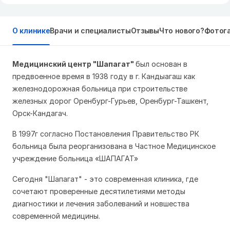
О клинике
Врачи и специалисты
Отзывы
Что нового?
Фотог
Медицинский центр "Шапагат"
был основан в
предвоенное время в 1938 году в г. Кандыагаш как
железнодорожная больница при строительстве
железных дорог Оренбург-Гурьев, Оренбург-Ташкент,
Орск-Кандагач.
В 1997г согласно Постановления Правительство РК
больница была реорганизована в Частное Медицинское
учреждение больница «ШАПАГАТ»
Сегодня "Шапагат" - это современная клиника, где
сочетают проверенные десятилетиями методы
диагностики и лечения заболеваний и новшества
современной медицины.