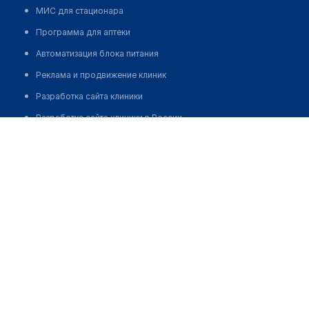
МИС для стационара
Программа для аптеки
Автоматизация блока питания
Реклама и продвижение клиник
Разработка сайта клиники
Разработка сайта клиники в России
Медицинский центр "ШАПАГАТ"
Разработка сайта клиники в Казахстане
Позвонить
Разработка сайта клиники в Беларуси
Разработка сайта клиники в Кыргызстане
Разработка сайта клиники в Узбекистане
для бизнеса
Партнёрство, инвестиции
Размещение рекламы
Разработчикам и стартапам