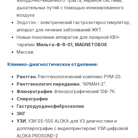
желудочно-кишечного тракта, нервной системы,
дыхательных путей с помощью ионизированного
воздуха
Эндотон - электрический гастроэнтеростимулятор,
аппарат для лечения заболеваний ЖКТ
Новые поколения аппаратов для лазерной КВЧ-
терапии:
Мильта-Ф-8-01, MAGNETOBOX
Массаж
Клинико-диагностическое отделение:
Рентген.
Рентгенологический комплекс РУМ-20.
Рентгенологич.передвижн.
“АРМАН-2”.
Флюорография.
Флюорографический 12Ф-7К.
Спирография
Гастродуоденофиброскопия
ЭКГ
УЗИ.
УЗИ SS-500 ALOKA для УЗ диагностики и
допплерографии с видеопринтером/
УЗИ цифровой
ALOKA PROSOND-2