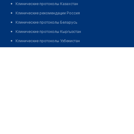
Клинические протоколы Казахстан
Клинические рекомендации Россия
Клинические протоколы Беларусь
Клинические протоколы Кыргызстан
Клинические протоколы Узбекистан
Клинические протоколы диагностики и лечения
Стоматологическая клиника Алматинского
стоматологического института последипломного
Обзоры мировой медицинской периодики
обучения
Заболевания: обзорные статьи
Позвонить
Новости здравоохранения
Медикаменты
Лабораторные показатели
Медицинские термины
Мобильные приложения
клиникам
МИС для клиники