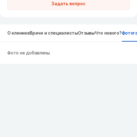
Задать вопрос
О клинике
Врачи и специалисты
Отзывы
Что нового?
Фотог
Фото не добавлены