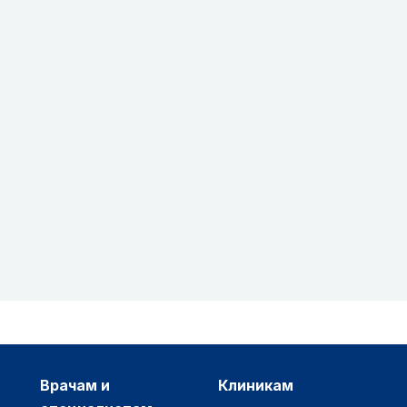
врачам и
клиникам