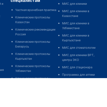
специалистам
й и
МИС для клиники
Частная врачебная практика
МИС для клиники в
к
Казахстане
Клинические протоколы
Казахстан
МИС для клиники в
Узбекистане
Клинические рекомендации
Россия
МИС для клиники в
Кыргызстане
Клинические протоколы
Беларусь
МИС для стоматологии
Клинические протоколы
МИС для клиники ВРТ,
Кыргызстан
центра ЭКО
Клинические протоколы
МИС для стационара
ния
Узбекистан
Программа для аптеки
Клинические протоколы
Автоматизация блока
диагностики и лечения
питания
Обзоры мировой
Реклама и продвижение
медицинской периодики
клиник
Заболевания: обзорные
Разработка сайта клиники