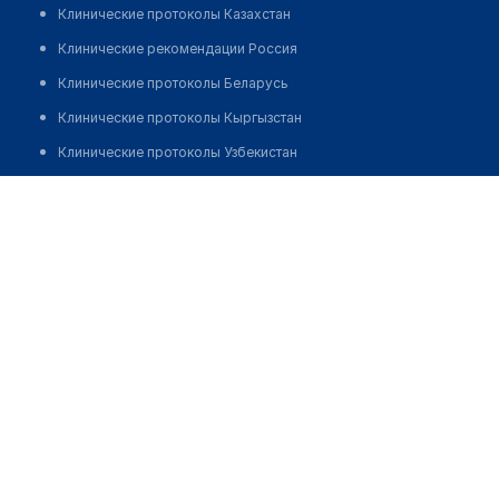
Клинические протоколы Казахстан
Клинические рекомендации Россия
Клинические протоколы Беларусь
Клинические протоколы Кыргызстан
Клинические протоколы Узбекистан
Клинические протоколы диагностики и лечения
Стоматологическая клиника "СМАЙЛ-ДЕНТ"
Обзоры мировой медицинской периодики
Позвонить
Заболевания: обзорные статьи
Новости здравоохранения
Медикаменты
Лабораторные показатели
Медицинские термины
Мобильные приложения
клиникам
МИС для клиники