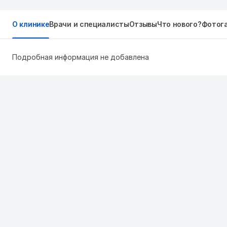
О клинике
Врачи и специалисты
Отзывы
Что нового?
Фотог
Подробная информация не добавлена