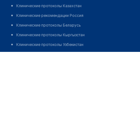
Клинические протоколы Казахстан
Клинические рекомендации Россия
Клинические протоколы Беларусь
Клинические протоколы Кыргызстан
Клинические протоколы Узбекистан
Клинические протоколы диагностики и лечения
Медицинский центр "NUTRISOL CLINIC"
Обзоры мировой медицинской периодики
Позвонить
Заболевания: обзорные статьи
Новости здравоохранения
Медикаменты
Лабораторные показатели
Медицинские термины
Мобильные приложения
клиникам