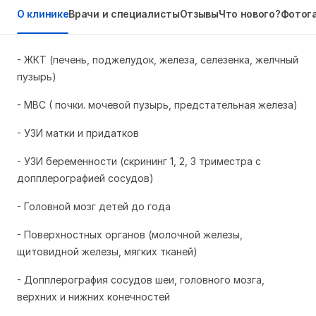
О клинике
Врачи и специалисты
Отзывы
Что нового?
Фотог
- ЖКТ (печень, поджелудок, железа, селезенка, желчный
пузырь)
- МВС ( почки. мочевой пузырь, предстательная железа)
- УЗИ матки и придатков
- УЗИ беременности (скрининг 1, 2, 3 триместра с
допплерографией сосудов)
- Головной мозг детей до года
- Поверхностных органов (молочной железы,
щитовидной железы, мягких тканей)
- Допплерография сосудов шеи, головного мозга,
верхних и нижних конечностей