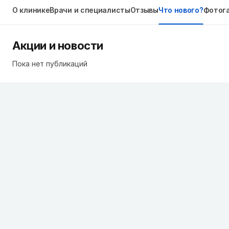
О клинике
Врачи и специалисты
Отзывы
Что нового?
Фотог
Акции и новости
Пока нет публикаций