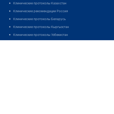
Клинические протоколы Казахстан
Клинические рекомендации Россия
Клинические протоколы Беларусь
Клинические протоколы Кыргызстан
Клинические протоколы Узбекистан
Клинические протоколы диагностики и лечения
​Семейная стоматология "ДОКТОР-ЭМ"
Обзоры мировой медицинской периодики
Позвонить
Заболевания: обзорные статьи
Новости здравоохранения
Медикаменты
Лабораторные показатели
Медицинские термины
Мобильные приложения
клиникам
МИС для клиники