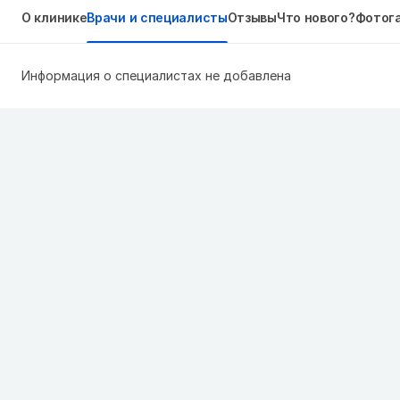
О клинике
Врачи и специалисты
Отзывы
Что нового?
Фотог
Информация о специалистах не добавлена