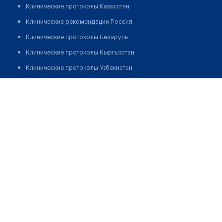
Клинические протоколы Казахстан
Клинические рекомендации Россия
Клинические протоколы Беларусь
Клинические протоколы Кыргызстан
Клинические протоколы Узбекистан
Клинические протоколы диагностики и лечения
Медицинский центр "БЕЛЕВРОМЕД"
Обзоры мировой медицинской периодики
Позвонить
Заболевания: обзорные статьи
Новости здравоохранения
Медикаменты
Лабораторные показатели
Медицинские термины
Мобильные приложения
клиникам
МИС для клиники