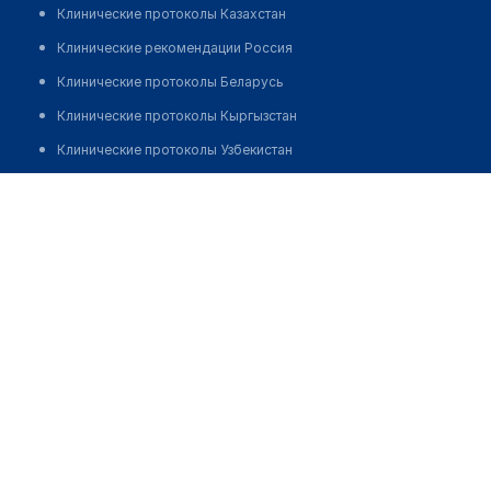
Клинические протоколы Казахстан
Клинические рекомендации Россия
Клинические протоколы Беларусь
Клинические протоколы Кыргызстан
Клинические протоколы Узбекистан
Клинические протоколы диагностики и лечения
Национальный хирургический центр им. М.М.
МАМАКЕЕВА
Обзоры мировой медицинской периодики
Заболевания: обзорные статьи
Позвонить
Новости здравоохранения
Медикаменты
Лабораторные показатели
Медицинские термины
Мобильные приложения
клиникам
МИС для клиники