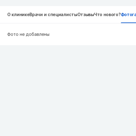
О клинике
Врачи и специалисты
Отзывы
Что нового?
Фотог
Фото не добавлены