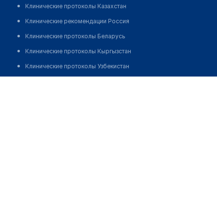
Клинические протоколы Казахстан
Клинические рекомендации Россия
Клинические протоколы Беларусь
Клинические протоколы Кыргызстан
Клинические протоколы Узбекистан
Клинические протоколы диагностики и лечения
Медицинский центр "BIONI MEDICAL"
Обзоры мировой медицинской периодики
Позвонить
Заболевания: обзорные статьи
Новости здравоохранения
Медикаменты
Лабораторные показатели
Медицинские термины
Мобильные приложения
клиникам
МИС для клиники