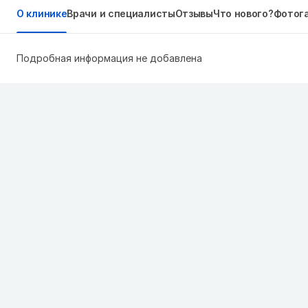
О клинике
Врачи и специалисты
Отзывы
Что нового?
Фотог
Подробная информация не добавлена