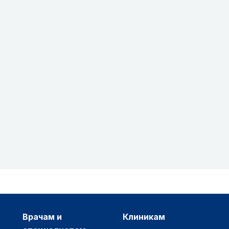
врачам и
клиникам