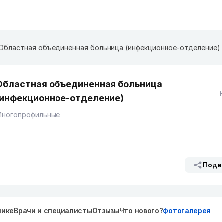
Областная объединенная больница (инфекционное-отделение)
Областная объединенная больница
(инфекционное-отделение)
Многопрофильные
Поде
нике
Врачи и специалисты
Отзывы
Что нового?
Фотогалерея