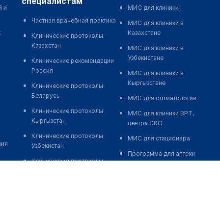
специалистам
й и
МИС для клиники
Частная врачебная практика
МИС для клиники в
к
Казахстане
Клинические протоколы
Казахстан
МИС для клиники в
Узбекистане
Клинические рекомендации
Россия
МИС для клиники в
Кыргызстане
Клинические протоколы
Беларусь
МИС для стоматологии
Клинические протоколы
МИС для клиники ВРТ,
Кыргызстан
центра ЭКО
Клинические протоколы
МИС для стационара
ния
Узбекистан
Программа для аптеки
Клинические протоколы
Автоматизация блока
диагностики и лечения
питания
Обзоры мировой
Реклама и продвижение
медицинской периодики
клиник
Заболевания: обзорные
Разработка сайта клиники