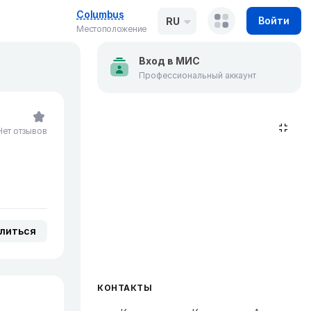
Columbus
Войти
RU
Местоположение
Вход в МИС
Профессиональный аккаунт
Нет отзывов
литься
КОНТАКТЫ