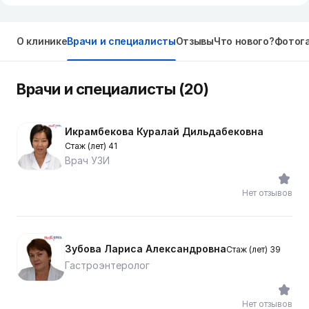
О клинике
Врачи и специалисты
Отзывы
Что нового?
Фотог
Врачи и специалисты (20)
Икрамбекова Куралай Дильдабековна
Стаж (лет) 41
Врач УЗИ
Нет отзывов
Зубова Лариса Александровна
Стаж (лет) 39
Гастроэнтеролог
Нет отзывов