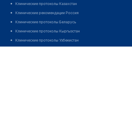
Клинические протоколы Казахстан
Клинические рекомендации Россия
Клинические протоколы Беларусь
Клинические протоколы Кыргызстан
Клинические протоколы Узбекистан
Клинические протоколы диагностики и лечения
Медицинский пункт с. Бозша
Обзоры мировой медицинской периодики
Позвонить
Заболевания: обзорные статьи
Новости здравоохранения
Медикаменты
Лабораторные показатели
Медицинские термины
Мобильные приложения
клиникам
МИС для клиники