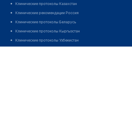
Клинические протоколы Казахстан
Клинические рекомендации Россия
Клинические протоколы Беларусь
Клинические протоколы Кыргызстан
Клинические протоколы Узбекистан
Клинические протоколы диагностики и лечения
Медицинский пункт с. Афонькино
Обзоры мировой медицинской периодики
Позвонить
Заболевания: обзорные статьи
Новости здравоохранения
Медикаменты
Лабораторные показатели
Медицинские термины
Мобильные приложения
клиникам
МИС для клиники