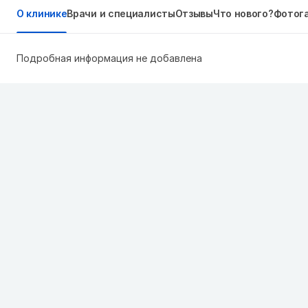
О клинике
Врачи и специалисты
Отзывы
Что нового?
Фотог
Подробная информация не добавлена