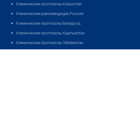
Клинические протоколы Казахстан
Клинические рекомендации Россия
Клинические протоколы Беларусь
Клинические протоколы Кыргызстан
Клинические протоколы Узбекистан
Клинические протоколы диагностики и лечения
Стоматология "ДЕНТА-ПЛЮС"
Обзоры мировой медицинской периодики
Позвонить
Заболевания: обзорные статьи
Новости здравоохранения
Медикаменты
Лабораторные показатели
Медицинские термины
Мобильные приложения
клиникам
МИС для клиники