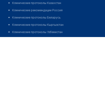
Клинические протоколы Казахстан
Клинические рекомендации Россия
Клинические протоколы Беларусь
Клинические протоколы Кыргызстан
Клинические протоколы Узбекистан
Клинические протоколы диагностики и лечения
Медицинский центр "ГАРМОНИЯ" на Чехова
Обзоры мировой медицинской периодики
Позвонить
Заболевания: обзорные статьи
Новости здравоохранения
Медикаменты
Лабораторные показатели
Медицинские термины
Мобильные приложения
клиникам
МИС для клиники