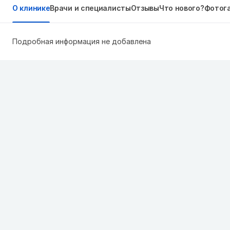
О клинике
Врачи и специалисты
Отзывы
Что нового?
Фотог
Подробная информация не добавлена