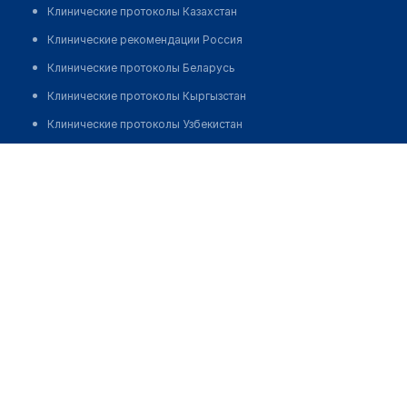
Клинические протоколы Казахстан
Клинические рекомендации Россия
Клинические протоколы Беларусь
Клинические протоколы Кыргызстан
Клинические протоколы Узбекистан
Клинические протоколы диагностики и лечения
Клиника нейроортопедии
Обзоры мировой медицинской периодики
Позвонить
Заболевания: обзорные статьи
Новости здравоохранения
Медикаменты
Лабораторные показатели
Медицинские термины
Мобильные приложения
клиникам
МИС для клиники