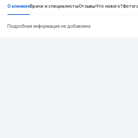
О клинике
Врачи и специалисты
Отзывы
Что нового?
Фотог
Подробная информация не добавлена