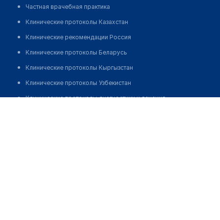
Частная врачебная практика
Клинические протоколы Казахстан
Клинические рекомендации Россия
Клинические протоколы Беларусь
Клинические протоколы Кыргызстан
Клинические протоколы Узбекистан
Клинические протоколы диагностики и лечения
Казахский научно-исследовательский институт глазных
Обзоры мировой медицинской периодики
болезней (филиал в Шымкенте)
Заболевания: обзорные статьи
Позвонить
Новости здравоохранения
Медикаменты
Лабораторные показатели
Медицинские термины
Мобильные приложения
клиникам