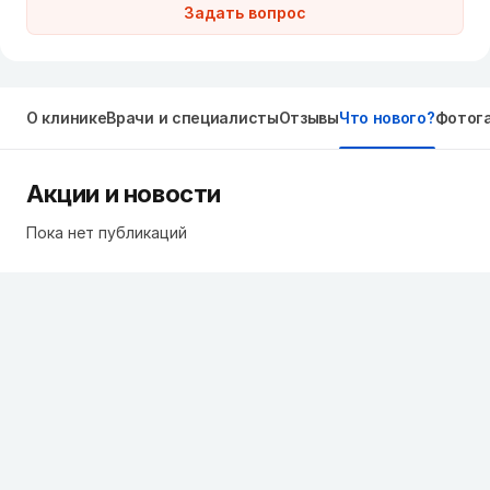
Задать вопрос
О клинике
Врачи и специалисты
Отзывы
Что нового?
Фотог
Акции и новости
Пока нет публикаций