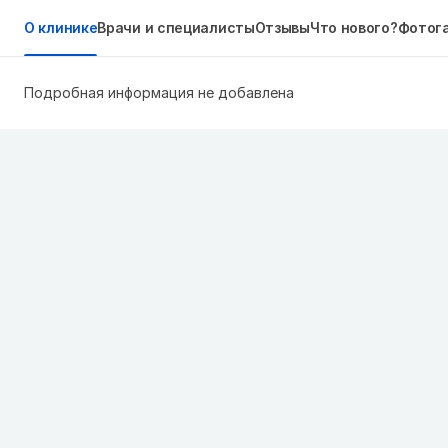
О клинике
Врачи и специалисты
Отзывы
Что нового?
Фотог
Подробная информация не добавлена