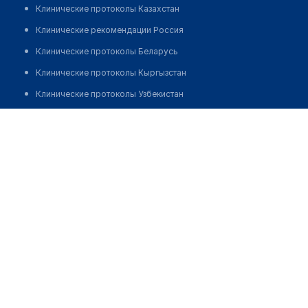
Клинические протоколы Казахстан
Клинические рекомендации Россия
Клинические протоколы Беларусь
Клинические протоколы Кыргызстан
Клинические протоколы Узбекистан
Клинические протоколы диагностики и лечения
Медицинский центр "Satti Med"
Обзоры мировой медицинской периодики
Позвонить
Заболевания: обзорные статьи
Новости здравоохранения
Медикаменты
Лабораторные показатели
Медицинские термины
Мобильные приложения
клиникам
МИС для клиники