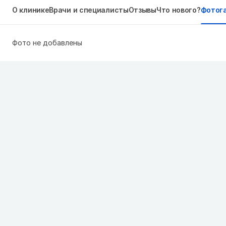
О клинике
Врачи и специалисты
Отзывы
Что нового?
Фотог
Фото не добавлены