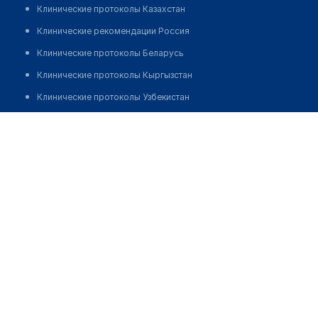
Клинические протоколы Казахстан
Клинические рекомендации Россия
Клинические протоколы Беларусь
Клинические протоколы Кыргызстан
Клинические протоколы Узбекистан
Клинические протоколы диагностики и лечения
Стоматология "ORTHOSMILE"
Обзоры мировой медицинской периодики
Позвонить
Заболевания: обзорные статьи
Новости здравоохранения
Медикаменты
Лабораторные показатели
Медицинские термины
Мобильные приложения
клиникам
МИС для клиники