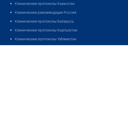
Клинические протоколы Казахстан
Клинические рекомендации Россия
Клинические протоколы Беларусь
Клинические протоколы Кыргызстан
Клинические протоколы Узбекистан
Клинические протоколы диагностики и лечения
Стоматология "LABO DENT SERVIS"
Обзоры мировой медицинской периодики
Позвонить
Заболевания: обзорные статьи
Новости здравоохранения
Медикаменты
Лабораторные показатели
Медицинские термины
Мобильные приложения
клиникам
МИС для клиники