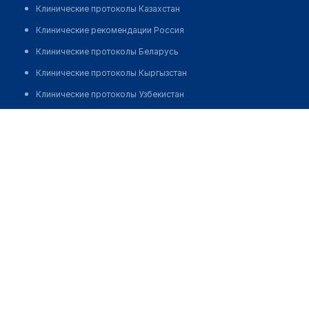
Клинические протоколы Казахстан
Клинические рекомендации Россия
Клинические протоколы Беларусь
Клинические протоколы Кыргызстан
Клинические протоколы Узбекистан
Клинические протоколы диагностики и лечения
Стоматология "ЛАНСМАЙЛ"
Обзоры мировой медицинской периодики
Позвонить
Заболевания: обзорные статьи
Новости здравоохранения
Медикаменты
Лабораторные показатели
Медицинские термины
Мобильные приложения
клиникам
МИС для клиники