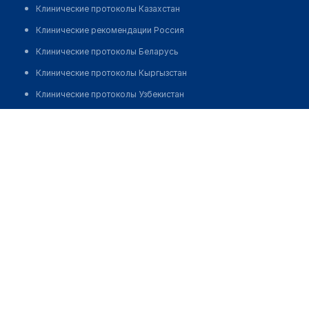
Клинические протоколы Казахстан
Клинические рекомендации Россия
Клинические протоколы Беларусь
Клинические протоколы Кыргызстан
Клинические протоколы Узбекистан
Клинические протоколы диагностики и лечения
Врачебная амбулатория с. Сартерек
Обзоры мировой медицинской периодики
Позвонить
Заболевания: обзорные статьи
Новости здравоохранения
Медикаменты
Лабораторные показатели
Медицинские термины
Мобильные приложения
клиникам
МИС для клиники