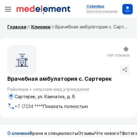
Columbus
Местоположение
Главная
Клиники
Врачебная амбулатория с. Сартерек
Нет отзывов
Врачебная амбулатория с. Сартерек
Районные
сельские мед.учреждения
Сартерек, ул. Камчатка, д. 8
+7 (7234 ****
Показать полностью
О клинике
Врачи и специалисты
Отзывы
Что нового?
Фотог