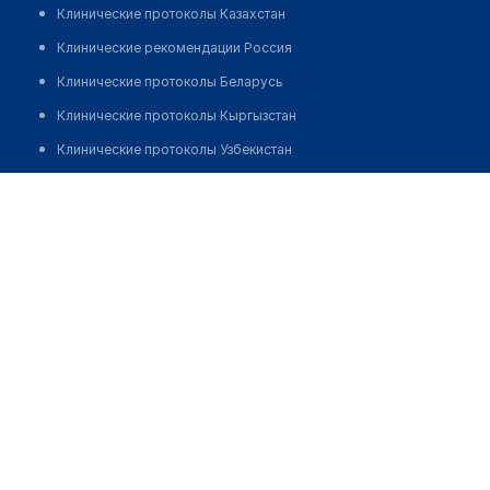
Клинические протоколы Казахстан
Клинические рекомендации Россия
Клинические протоколы Беларусь
Клинические протоколы Кыргызстан
Клинические протоколы Узбекистан
Клинические протоколы диагностики и лечения
​Медицинский центр "ДОКТОР ПРОФИ"
Обзоры мировой медицинской периодики
Позвонить
Заболевания: обзорные статьи
Новости здравоохранения
Медикаменты
Лабораторные показатели
Медицинские термины
Мобильные приложения
клиникам
МИС для клиники