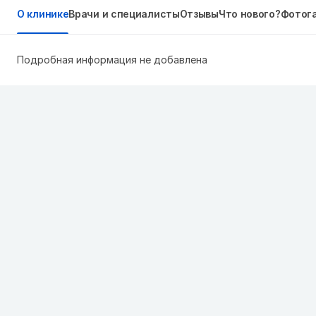
О клинике
Врачи и специалисты
Отзывы
Что нового?
Фотог
Подробная информация не добавлена