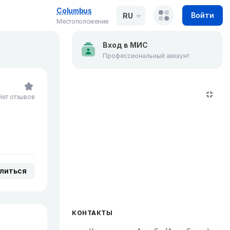
Columbus
Войти
RU
Местоположение
Вход в МИС
Профессиональный аккаунт
Нет отзывов
литься
КОНТАКТЫ