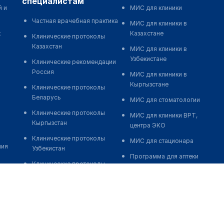
специалистам
й и
МИС для клиники
Частная врачебная практика
МИС для клиники в
к
Казахстане
Клинические протоколы
Казахстан
МИС для клиники в
Узбекистане
Клинические рекомендации
Россия
МИС для клиники в
Кыргызстане
Клинические протоколы
Беларусь
МИС для стоматологии
Клинические протоколы
МИС для клиники ВРТ,
Кыргызстан
центра ЭКО
Клинические протоколы
МИС для стационара
ния
Узбекистан
Программа для аптеки
Клинические протоколы
Автоматизация блока
диагностики и лечения
питания
Обзоры мировой
Реклама и продвижение
медицинской периодики
клиник
Заболевания: обзорные
Разработка сайта клиники