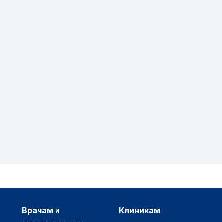
врачам и
клиникам