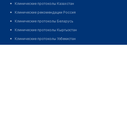
Клинические протоколы Казахстан
Клинические рекомендации Россия
Клинические протоколы Беларусь
Клинические протоколы Кыргызстан
Клинические протоколы Узбекистан
Клинические протоколы диагностики и лечения
Стоматологическая клиника "ПРЕЗИДЕНТ" на
Ботанической
Обзоры мировой медицинской периодики
Заболевания: обзорные статьи
Позвонить
Новости здравоохранения
Медикаменты
Лабораторные показатели
Медицинские термины
Мобильные приложения
клиникам
МИС для клиники