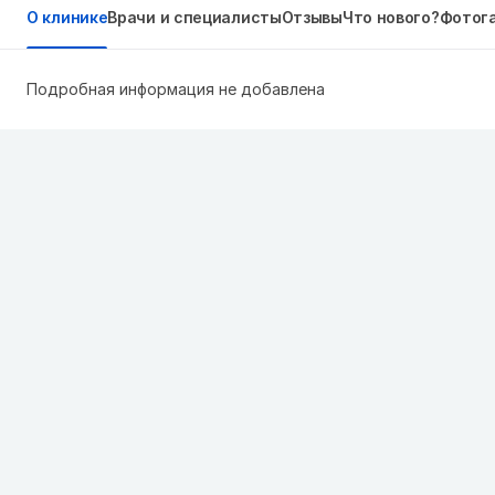
О клинике
Врачи и специалисты
Отзывы
Что нового?
Фотог
Подробная информация не добавлена