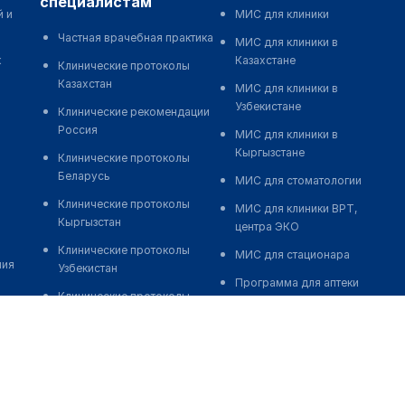
специалистам
й и
МИС для клиники
Частная врачебная практика
МИС для клиники в
к
Казахстане
Клинические протоколы
Казахстан
МИС для клиники в
Узбекистане
Клинические рекомендации
Россия
МИС для клиники в
Кыргызстане
Клинические протоколы
Беларусь
МИС для стоматологии
Клинические протоколы
МИС для клиники ВРТ,
Кыргызстан
центра ЭКО
Клинические протоколы
МИС для стационара
ния
Узбекистан
Программа для аптеки
Клинические протоколы
Автоматизация блока
диагностики и лечения
питания
Обзоры мировой
Реклама и продвижение
медицинской периодики
клиник
Заболевания: обзорные
Разработка сайта клиники