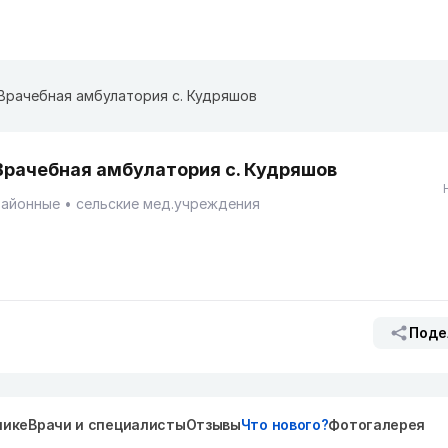
Врачебная амбулатория с. Кудряшов
Врачебная амбулатория с. Кудряшов
Районные
сельские мед.учреждения
Поде
нике
Врачи и специалисты
Отзывы
Что нового?
Фотогалерея