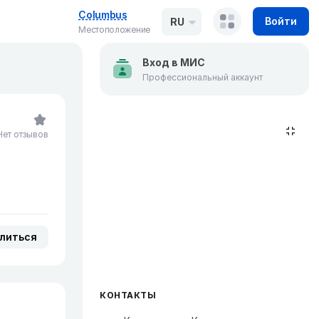
Columbus
Войти
RU
Местоположение
Вход в МИС
Профессиональный аккаунт
Нет отзывов
литься
КОНТАКТЫ