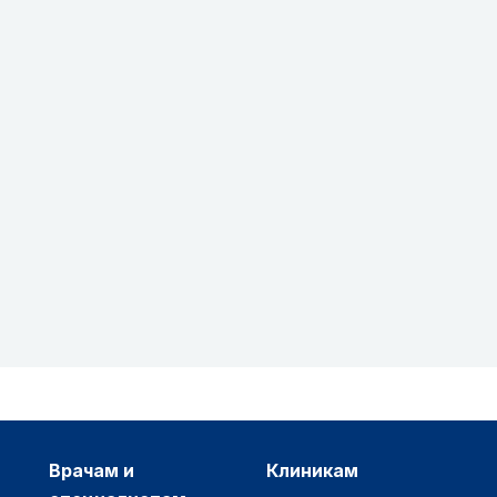
врачам и
клиникам