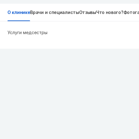
О клинике
Врачи и специалисты
Отзывы
Что нового?
Фотог
Услуги медсестры