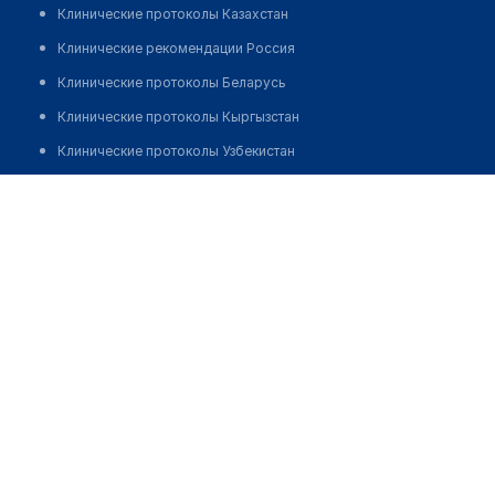
Клинические протоколы Казахстан
Клинические рекомендации Россия
Клинические протоколы Беларусь
Клинические протоколы Кыргызстан
Клинические протоколы Узбекистан
Клинические протоколы диагностики и лечения
Процедурный кабинет при аптеке "ШАХ-НУР"
Обзоры мировой медицинской периодики
Заболевания: обзорные статьи
Новости здравоохранения
Медикаменты
Лабораторные показатели
Медицинские термины
Мобильные приложения
клиникам
МИС для клиники