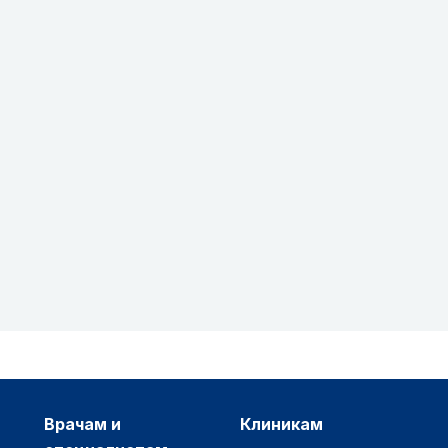
врачам и
клиникам