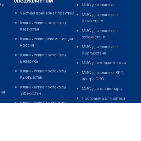
специалистам
й и
МИС для клиники
Частная врачебная практика
МИС для клиники в
к
Казахстане
Клинические протоколы
Казахстан
МИС для клиники в
Узбекистане
Клинические рекомендации
Россия
МИС для клиники в
Кыргызстане
Клинические протоколы
Беларусь
МИС для стоматологии
Клинические протоколы
МИС для клиники ВРТ,
Кыргызстан
центра ЭКО
Клинические протоколы
МИС для стационара
ния
Узбекистан
Программа для аптеки
Клинические протоколы
Автоматизация блока
диагностики и лечения
питания
Обзоры мировой
Реклама и продвижение
медицинской периодики
клиник
Заболевания: обзорные
Разработка сайта клиники