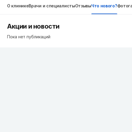
О клинике
Врачи и специалисты
Отзывы
Что нового?
Фотог
Акции и новости
Пока нет публикаций