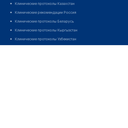
Клинические протоколы Казахстан
Клинические рекомендации Россия
Клинические протоколы Беларусь
Клинические протоколы Кыргызстан
Клинические протоколы Узбекистан
Клинические протоколы диагностики и лечения
Реабилитационный центр "ВИКТОРИЯ"
Обзоры мировой медицинской периодики
Позвонить
Заболевания: обзорные статьи
Новости здравоохранения
Медикаменты
Лабораторные показатели
Медицинские термины
Мобильные приложения
клиникам
МИС для клиники