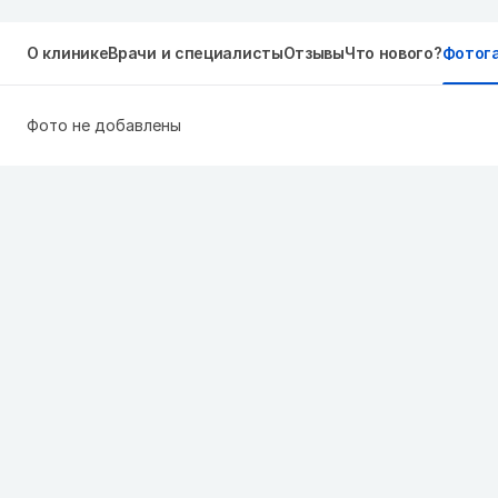
О клинике
Врачи и специалисты
Отзывы
Что нового?
Фотог
Фото не добавлены