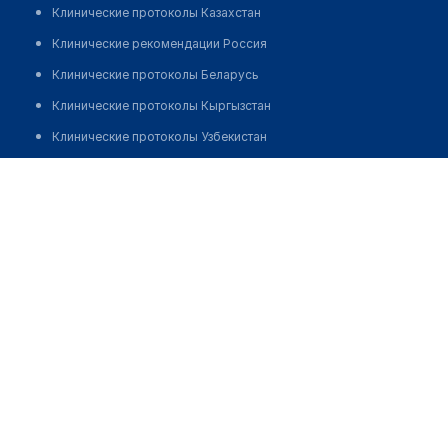
Клинические протоколы Казахстан
Клинические рекомендации Россия
Клинические протоколы Беларусь
Клинические протоколы Кыргызстан
Клинические протоколы Узбекистан
Клинические протоколы диагностики и лечения
​Стоматологический центр "ИМПЛАНТ СЕРВИС"
Обзоры мировой медицинской периодики
Позвонить
Заболевания: обзорные статьи
Новости здравоохранения
Медикаменты
Лабораторные показатели
Медицинские термины
Мобильные приложения
клиникам
МИС для клиники