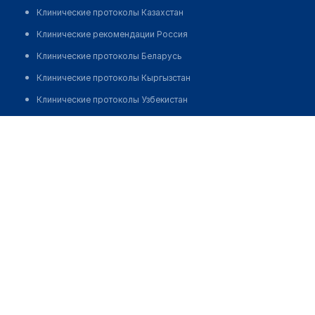
Клинические протоколы Казахстан
Клинические рекомендации Россия
Клинические протоколы Беларусь
Клинические протоколы Кыргызстан
Клинические протоколы Узбекистан
Клинические протоколы диагностики и лечения
Сельская участковая больница с. Жарыктас
Обзоры мировой медицинской периодики
Позвонить
Заболевания: обзорные статьи
Новости здравоохранения
Медикаменты
Лабораторные показатели
Медицинские термины
Мобильные приложения
клиникам