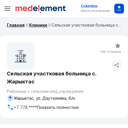
Columbus
Местоположение
Главная
Клиники
Сельская участковая больница с. Жарыктас
Нет отзывов
Сельская участковая больница с.
Жарыктас
Районные
сельские мед.учреждения
Жарыктас, ул. Дауталиева, б/н
+7 778 ****
Показать полностью