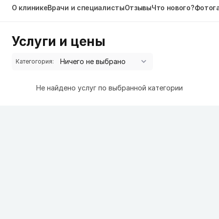
О клинике
Врачи и специалисты
Отзывы
Что нового?
Фотог
Услуги и цены
Категогория:
Не найдено услуг по выбранной категории