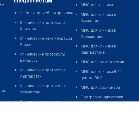
специалистам
й и
МИС для клиники
Частная врачебная практика
МИС для клиники в
к
Казахстане
Клинические протоколы
Казахстан
МИС для клиники в
Узбекистане
Клинические рекомендации
Россия
МИС для клиники в
Кыргызстане
Клинические протоколы
Беларусь
МИС для стоматологии
Клинические протоколы
МИС для клиники ВРТ,
Кыргызстан
центра ЭКО
Клинические протоколы
МИС для стационара
ния
Узбекистан
Программа для аптеки
Клинические протоколы
Автоматизация блока
диагностики и лечения
питания
Обзоры мировой
Реклама и продвижение
медицинской периодики
клиник
Заболевания: обзорные
Разработка сайта клиники