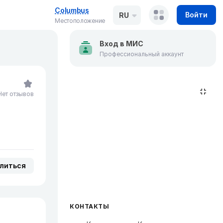
Columbus
Войти
RU
Местоположение
Вход в МИС
Профессиональный аккаунт
Нет отзывов
литься
КОНТАКТЫ