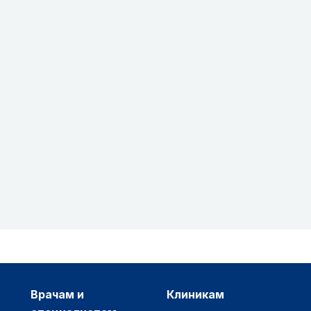
врачам и
клиникам