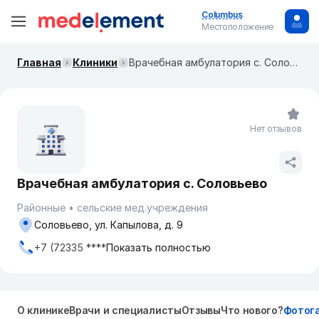
Columbus
Местоположение
Главная
Клиники
Врачебная амбулатория с. Соловьево
Нет отзывов
Врачебная амбулатория с. Соловьево
Районные
сельские мед.учреждения
Соловьево, ул. Капылова, д. 9
+7 (72335 ****
Показать полностью
О клинике
Врачи и специалисты
Отзывы
Что нового?
Фотог