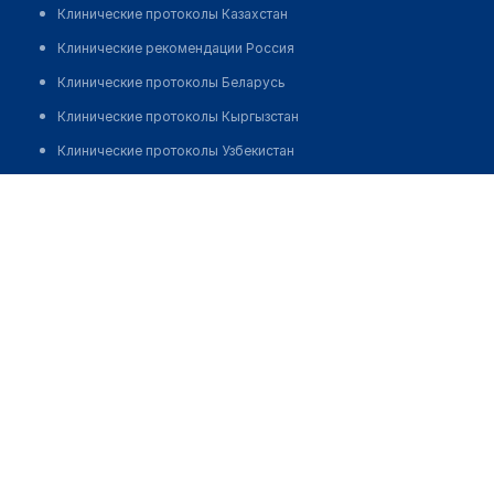
Клинические протоколы Казахстан
Клинические рекомендации Россия
Клинические протоколы Беларусь
Клинические протоколы Кыргызстан
Клинические протоколы Узбекистан
Клинические протоколы диагностики и лечения
Врачебная амбулатория с. Соловьево
Обзоры мировой медицинской периодики
Позвонить
Заболевания: обзорные статьи
Новости здравоохранения
Медикаменты
Лабораторные показатели
Медицинские термины
Мобильные приложения
клиникам
МИС для клиники