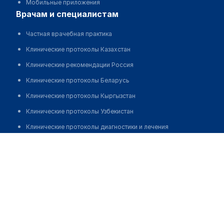
Мобильные приложения
врачам и специалистам
Частная врачебная практика
Клинические протоколы Казахстан
Клинические рекомендации Россия
Клинические протоколы Беларусь
Клинические протоколы Кыргызстан
Клинические протоколы Узбекистан
Клинические протоколы диагностики и лечения
Стоматология "АРУСТОМ"
Обзоры мировой медицинской периодики
Заболевания: обзорные статьи
Позвонить
Новости здравоохранения
Медикаменты
Лабораторные показатели
Медицинские термины