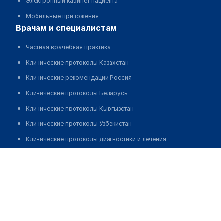
Электронный кабинет пациента
Мобильные приложения
врачам и специалистам
Частная врачебная практика
Клинические протоколы Казахстан
Клинические рекомендации Россия
Клинические протоколы Беларусь
Клинические протоколы Кыргызстан
Клинические протоколы Узбекистан
Клинические протоколы диагностики и лечения
Обзоры мировой медицинской периодики
Клиника эстетической медицины "LEGE ARTIS"
Заболевания: обзорные статьи
Позвонить
Новости здравоохранения
Медикаменты
Лабораторные показатели