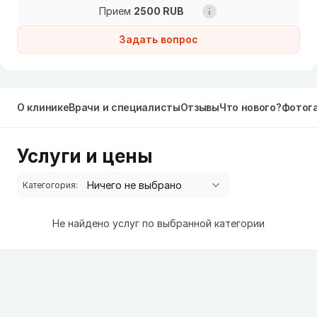
Прием
2500 RUB
Задать вопрос
О клинике
Врачи и специалисты
Отзывы
Что нового?
Фотог
Услуги и цены
Категогория:
Не найдено услуг по выбранной категории