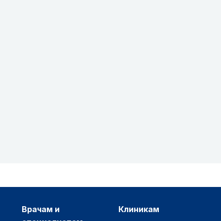
врачам и
клиникам