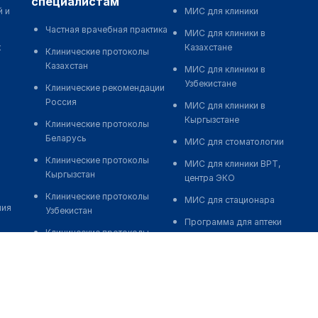
специалистам
й и
МИС для клиники
Частная врачебная практика
МИС для клиники в
к
Казахстане
Клинические протоколы
Казахстан
МИС для клиники в
Узбекистане
Клинические рекомендации
Россия
МИС для клиники в
Кыргызстане
Клинические протоколы
Беларусь
МИС для стоматологии
Клинические протоколы
МИС для клиники ВРТ,
Кыргызстан
центра ЭКО
Клинические протоколы
МИС для стационара
ния
Узбекистан
Программа для аптеки
Клинические протоколы
Автоматизация блока
диагностики и лечения
питания
Обзоры мировой
Реклама и продвижение
медицинской периодики
клиник
Заболевания: обзорные
Разработка сайта клиники