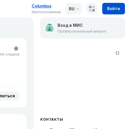
Columbus
Войти
RU
Местоположение
Вход в МИС
Профессиональный аккаунт
Нет отзывов
литься
КОНТАКТЫ