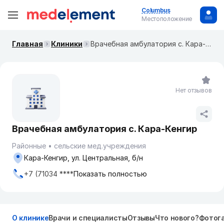
Columbus
Местоположение
Главная
Клиники
Врачебная амбулатория с. Кара-Кенгир
Нет отзывов
Врачебная амбулатория с. Кара-Кенгир
Районные
сельские мед.учреждения
Кара-Кенгир, ул. Центральная, б/н
+7 (71034 ****
Показать полностью
О клинике
Врачи и специалисты
Отзывы
Что нового?
Фотог