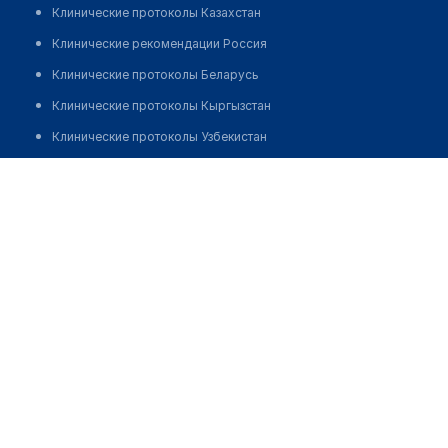
Клинические протоколы Казахстан
Клинические рекомендации Россия
Клинические протоколы Беларусь
Клинические протоколы Кыргызстан
Клинические протоколы Узбекистан
Клинические протоколы диагностики и лечения
Врачебная амбулатория с. Кара-Кенгир
Обзоры мировой медицинской периодики
Позвонить
Заболевания: обзорные статьи
Новости здравоохранения
Медикаменты
Лабораторные показатели
Медицинские термины
Мобильные приложения
клиникам
МИС для клиники