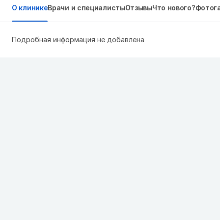
О клинике
Врачи и специалисты
Отзывы
Что нового?
Фотог
Подробная информация не добавлена