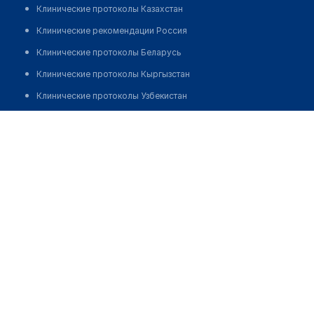
Клинические протоколы Казахстан
Клинические рекомендации Россия
Клинические протоколы Беларусь
Клинические протоколы Кыргызстан
Клинические протоколы Узбекистан
Клинические протоколы диагностики и лечения
Фельдшерско-акушерский пункт с. Шалкар
Обзоры мировой медицинской периодики
Позвонить
Заболевания: обзорные статьи
Новости здравоохранения
Медикаменты
Лабораторные показатели
Медицинские термины
Мобильные приложения
клиникам
МИС для клиники