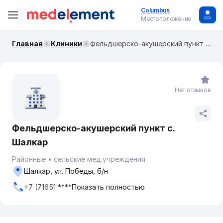
Columbus
Местоположение
Главная
Клиники
Фельдшерско-акушерский пункт с. Шалкар
Нет отзывов
Фельдшерско-акушерский пункт с.
Шалкар
Районные
сельские мед.учреждения
Шалкар, ул. Победы, б/н
+7 (71651 ****
Показать полностью