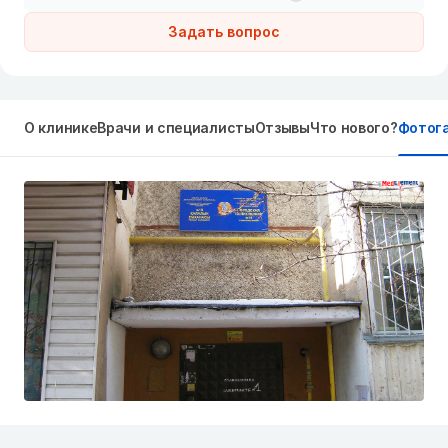
Задать вопрос
О клинике
Врачи и специалисты
Отзывы
Что нового?
Фотог